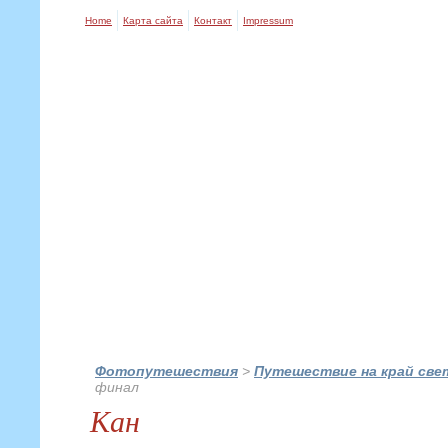
Home
Карта сайта
Контакт
Impressum
Фотопутешествия
>
Путешествие на край све
финал
Кан